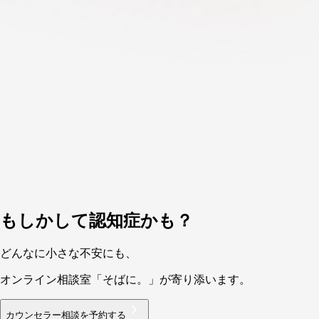
もしかして認知症かも？
どん
な
に小さな
不
安にも、
オ
ンラ
イ
ン相
談
室
「
そば
に
。
」
が
寄
り
添います。
カウンセラー相談を予約する